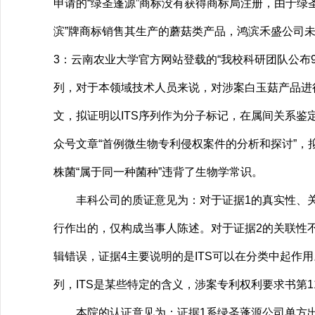
申请的“绿圣蓬源”商标没有获得商标局注册，由于绿
滨”牌商标销售其生产的蘑菇类产品，鸿滨禾盛公司未
3：云南农业大学官方网站登载的“我校科研团队公布9
列，对于本领域技术人员来说，对涉案白玉菇产品进
文，拟证明以ITS序列作为分子标记，在属间关系鉴定
众号文章“首例微生物专利侵权案件的分析和探讨”，拟
株菌“属于同一种菌种”违背了生物学常识。
丰科公司的质证意见为：对于证据1的真实性、关
行作出的，仅构成当事人陈述。对于证据2的关联性不
辑错误，证据4主要说明的是ITS可以在分类中起作用
列，ITS是某些特定的含义，涉案专利权利要求书第11
本院的认证意见为：证据1系绿圣蓬源公司单方出