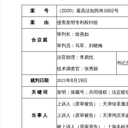
案 号
（
2020
）最高法知民终
1602
号
案 由
侵害发明专利权纠纷
审判长：徐燕如
合 议 庭
审判员：马军、刘晓梅
法官助理：李易忱
书记
技术调查官：张秀丽
裁判日期
2021
年
8
月
19
日
关 键 词
发明；保藏号；共同侵权；法定赔
上诉人（原审被告）：天津绿圣蓬
当 事 人
上诉人（原审被告）：天津鸿滨禾
被上诉人（原审原告）：上海丰科