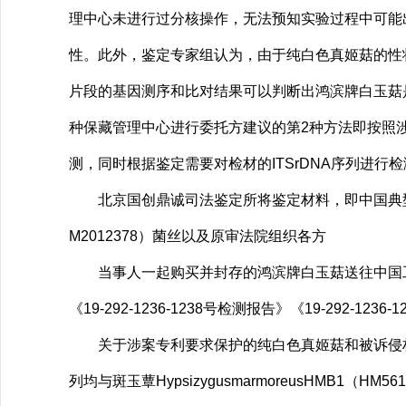
理中心未进行过分核操作，无法预知实验过程中可能
性。此外，鉴定专家组认为，由于纯白色真姬菇的性状
片段的基因测序和比对结果可以判断出鸿滨牌白玉菇
种保藏管理中心进行委托方建议的第2种方法即按照涉案
测，同时根据鉴定需要对检材的ITSrDNA序列进行
北京国创鼎诚司法鉴定所将鉴定材料，即中国典型培
M2012378）菌丝以及原审法院组织各方
当事人一起购买并封存的鸿滨牌白玉菇送往中国工
《19-292-1236-1238号检测报告》《19-292-123
关于涉案专利要求保护的纯白色真姬菇和被诉侵权产品的
列均与斑玉蕈HypsizygusmarmoreusHMB1