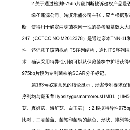
2.关于通过检测975bp片段判断被诉侵权产品是
绿圣蓬源公司、鸿滨禾盛公司主张，应当根据形态学
断，使得用于确定两株菌株同一性的参考碱基数大大减
247（CCTCC NO:M2012378）是通过亲本
性，还记载了该菌株的ITS序列结构，通过ITS序列
术，确认采用特异性引物可以从保藏菌株中扩增获得97
975bp片段为专利菌株的SCAR分子标记。
第163号鉴定意见的结论显示，涉案专利要求保护的纯
序列均与斑玉蕈HypsizygusmarmoreusHMB
菇、真姬菇、海鲜菇、白玉菇）；2.根据特异性975b
比对，二者菌盖、菌褶和菌柄的颜色、形状、排列等