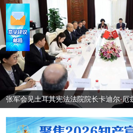
张军会见土耳其宪法法院院长卡迪尔·厄