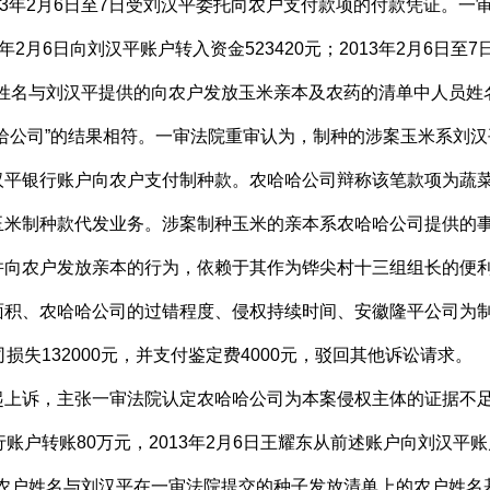
13年2月6日至7日受刘汉平委托向农户支付款项的付款凭证。
3年2月6日向刘汉平账户转入资金523420元；2013年2月6日
款人姓名与刘汉平提供的向农户发放玉米亲本及农药的清单中人员
哈公司”的结果相符。一审法院重审认为，制种的涉案玉米系刘
汉平银行账户向农户支付制种款。农哈哈公司辩称该笔款项为蔬
玉米制种款代发业务。涉案制种玉米的亲本系农哈哈公司提供的
并向农户发放亲本的行为，依赖于其作为铧尖村十三组组长的便
积、农哈哈公司的过错程度、侵权持续时间、安徽隆平公司为制止
损失132000元，并支付鉴定费4000元，驳回其他诉讼请求。
诉，主张一审法院认定农哈哈公司为本案侵权主体的证据不足。
账户转账80万元，2013年2月6日王耀东从前述账户向刘汉平账
款的农户姓名与刘汉平在一审法院提交的种子发放清单上的农户姓