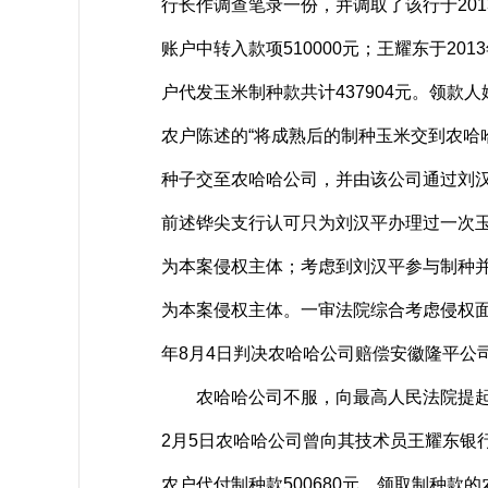
行长作调查笔录一份，并调取了该行于20
账户中转入款项510000元；王耀东于201
户代发玉米制种款共计437904元。领
农户陈述的“将成熟后的制种玉米交到农哈
种子交至农哈哈公司，并由该公司通过刘
前述铧尖支行认可只为刘汉平办理过一次
为本案侵权主体；考虑到刘汉平参与制种
为本案侵权主体。一审法院综合考虑侵权面
年8月4日判决农哈哈公司赔偿安徽隆平公司
农哈哈公司不服，向最高人民法院提起上
2月5日农哈哈公司曾向其技术员王耀东银行
农户代付制种款500680元。领取制种