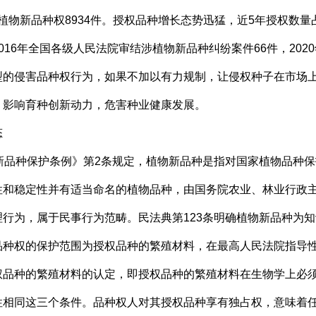
予植物新品种权8934件。授权品种增长态势迅猛，近5年授权数量
16年全国各级人民法院审结涉植物新品种纠纷案件66件，202
型的侵害品种权行为，如果不加以有力规制，让侵权种子在市场
，影响育种创新动力，危害种业健康发展。
态
品种保护条例》第2条规定，植物新品种是指对国家植物品种保
性和稳定性并有适当命名的植物品种，由国务院农业、林业行政
行为，属于民事行为范畴。民法典第123条明确植物新品种为
种权的保护范围为授权品种的繁殖材料，在最高人民法院指导性
权品种的繁殖材料的认定，即授权品种的繁殖材料在生物学上必
性相同这三个条件。品种权人对其授权品种享有独占权，意味着