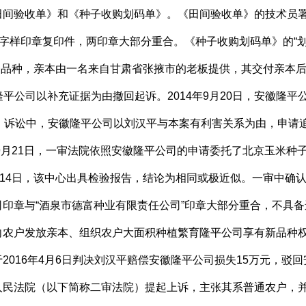
间验收单》和《种子收购划码单》。《田间验收单》的技术员署名
”字样印章复印件，两印章大部分重合。《种子收购划码单》的“划
同一品种，亲本由一名来自甘肃省张掖市的老板提供，其交付亲本
安徽隆平公司以补充证据为由撤回起诉。2014年9月20日，安徽
。诉讼中，安徽隆平公司以刘汉平与本案有利害关系为由，申请
年9月21日，一审法院依照安徽隆平公司的申请委托了北京玉米
年10月14日，该中心出具检验报告，结论为相同或极近似。一审中确
印章与“酒泉市德富种业有限责任公司”印章大部分重合，不具
农户发放亲本、组织农户大面积种植繁育隆平公司享有新品种权的
2016年4月6日判决刘汉平赔偿安徽隆平公司损失15万元，驳
法院（以下简称二审法院）提起上诉，主张其系普通农户，并