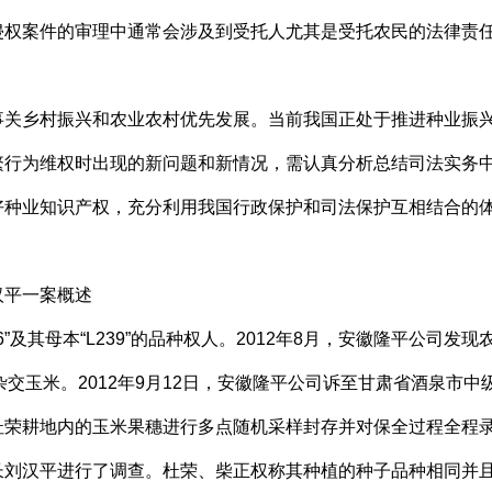
侵权案件的审理中通常会涉及到受托人尤其是受托农民的法律责
乡村振兴和农业农村优先发展。当前我国正处于推进种业振兴
繁行为维权时出现的新问题和新情况，需认真分析总结司法实务
好种业知识产权，充分利用我国行政保护和司法保护互相结合的
平一案概述
及其母本“L239”的品种权人。2012年8月，安徽隆平公司发
06”杂交玉米。2012年9月12日，安徽隆平公司诉至甘肃省酒泉
荣耕地内的玉米果穗进行多点随机采样封存并对保全过程全程录像。
长刘汉平进行了调查。杜荣、柴正权称其种植的种子品种相同并