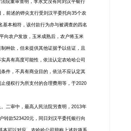
一审法院重审查明，李永文没有向刘汉平银行
至7日，前述的铧尖支行受刘汉平委托向35个农
姓名基本相符，该付款行为亦与被调查的四名
汉平向农户发放，玉米成熟后，农户将玉米
菜制种款，但未提供其他证据予以佐证，且
事实具有高度可能性，依法认定农哈哈公司
利条件，不具有商业目的，依法不应认定其
侵权行为所支付的合理费用等，于2020
二审中，最高人民法院另查明，2013年
户转款523420元，同日刘汉平委托银行向
名基本可以对应。农哈哈公司辩称上述款项系