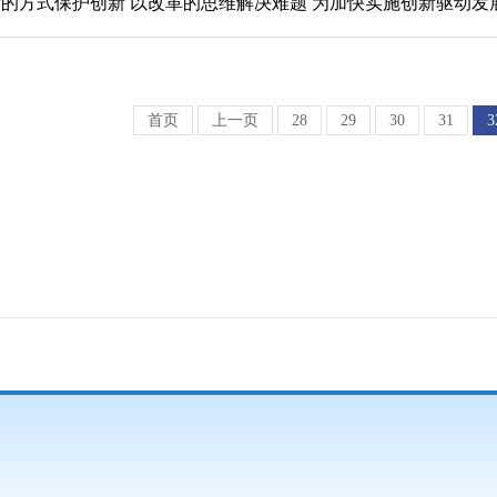
的方式保护创新 以改革的思维解决难题 为加快实施创新驱动发展
首页
上一页
28
29
30
31
3