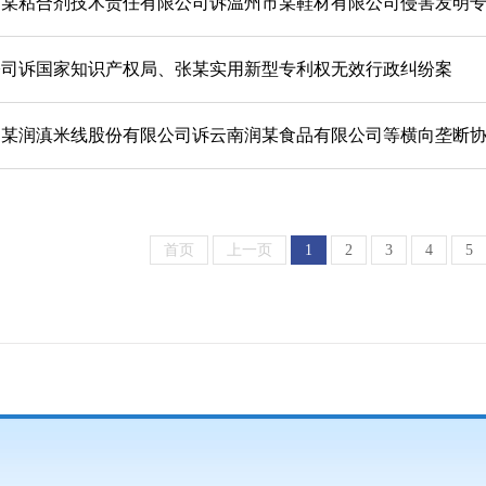
利某粘合剂技术责任有限公司诉温州市某鞋材有限公司侵害发明
公司诉国家知识产权局、张某实用新型专利权无效行政纠纷案
易某润滇米线股份有限公司诉云南润某食品有限公司等横向垄断
首页
上一页
1
2
3
4
5