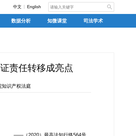
中文
English
数据分析
知微课堂
司法学术
举证责任转移成亮点
院知识产权法庭
——（2020）最高法知行终564号、