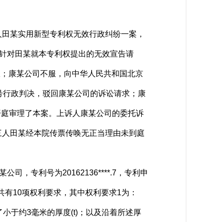
田某实用新型专利权无效行政纠纷一案，
。针对田某就本专利权提出的无效宣告请
效；康某公司不服，向中华人民共和国北京
81号行政判决，驳回康某公司的诉讼请求；康
开开庭审理了本案。上诉人康某公司的委托诉
三人田某经本院传票传唤无正当理由未到庭
利号为20162136****.7，专利申
告时共有10项权利要求，其中权利要求1为：
于约3毫米的厚度(t)；以及沿着所述厚