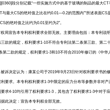
][0355][0360]段分别记载“一些实施方式中的基于玻璃的制品的
CT与最大CS的绝对值之比在约0.01—0.2的范围内”“所述表面CS
大CS的绝对值之比约为0.01至约为2”。
产权局宣告本专利权利要求全部无效。主要理由包括：本专利说明
三款的规定，权利要求1-10不符合专利法第二条第三款、第二
十二条第二款的规定，权利要求1-3和10不符合2010年修订的《
出被诉决定认为：康某公司于2019年9月23日针对权利要求书
利要求。本专利权利要求1-3中限定的应力分布等参数并非对
求4-10均引用了权利要求1-3，其包含了权利要求1-3中对
局据此决定：宣告本专利权全部无效。