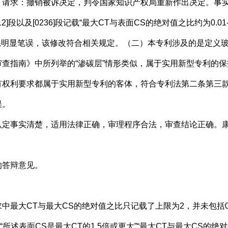
求：撤销被诉决定，判令国家知识产权局重新作出决定。事实
]段以及[0236]段记载“最大CT与表面CS的绝对值之比约为0.0
限为2系明显笔误，该修改符合相关规定。（二）本专利涉及的是定
查指南》中所列举的“渗碳层”情形类似，属于实用新型专利的保
有权利要求都属于实用新型专利的客体，符合专利法第二条第三
误。
事实清楚，适用法律正确，审理程序合法，审查结论正确。康
答辩意见。
T与最大CS的绝对值之比只记载了上限为2，并未包括0.2，且说
“所述表面CS是最大CT的1.5倍或更大”“最大CT与最大CS的绝