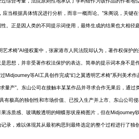
经过综合考量，法院原则性地承认了李昀锴作为该作品的作者地
应当根据具体情况进行分析，而非一概而论。”朱阁说，关键在于
创性。正是因人类的不同提示词使用，最终生成的结果也大相径
艺术椅”AI侵权案中，张家港市人民法院却认为，著作权保护的
只是思想，并非受著作权法保护的表达。简单的提示词本身不是
idjourney等AI工具创作完成“幻之翼透明艺术椅”系列美
家在哪里！求量产”。东山公司在接触丰某某作品并寻求合作无果后，通
品具有极高的独创性和市场价值、已投入生产并上市、东山公司
质感、玻璃般透明的蝴蝶形状座椅图片，但在Midjourne
始记录，难以体现其从最初构思到最终选定的整个过程进行了独