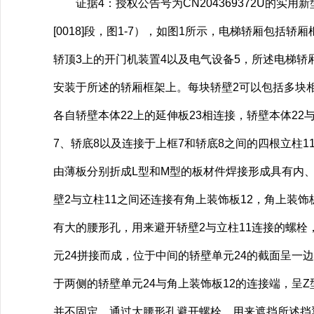
证据4：授权公告号为CN204369372U的实用新型
[0018]段，图1-7），如图1所示，电梯轿厢包
轿顶3上的开门机装置4以及电气设备5，所述电梯轿
安装于所述的轿厢框架上。每块轿壁2可以包括多块相
各自轿壁本体22上的延伸板23相连接，轿壁本体22
7、轿底8以及连接于上框7和轿底8之间的四根立柱
由薄板分别折成L型和M型的板材件焊接形成具有内、
壁2与立柱11之间还连接有角上装饰板12，角上装
有大的腰形孔，用来避开轿壁2与立柱11连接的螺栓
元24拼接而成，位于中间的轿壁单元24的截面呈一
于两侧的轿壁单元24与角上装饰板12的连接端，呈Z
并不固定，通过大腰形孔避开螺栓，用来遮挡所述挡翼