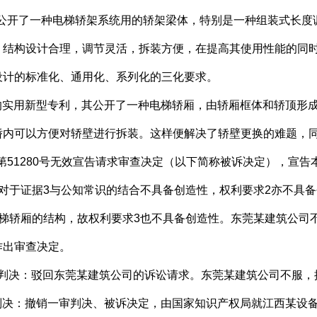
明书，其公开了一种电梯轿架系统用的轿架梁体，特别是一种组装式
，结构设计合理，调节灵活，拆装方便，在提高其使用性能的同
设计的标准化、通用化、系列化的三化要求。
***的实用新型专利，其公开了一种电梯轿厢，由轿厢框体和轿顶
轿内可以方便对轿壁进行拆装。这样便解决了轿壁更换的难题，
51280号无效宣告请求审查决定（以下简称被诉决定），宣告本
对于证据3与公知常识的结合不具备创造性，权利要求2亦不具
梯轿厢的结构，故权利要求3也不具备创造性。东莞某建筑公司
作出审查决定。
判决：驳回东莞某建筑公司的诉讼请求。东莞某建筑公司不服，提出
行政判决：撤销一审判决、被诉决定，由国家知识产权局就江西某