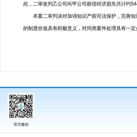
此，二审改判乙公司向甲公司赔偿经济损失共计约54
本案二审判决对加强知识产权司法保护，完善知识
的制度价值具有积极意义，对同类案件处理具有一定
官方微信