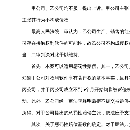
甲公司、乙公司均不服，提出上诉。甲公司主张，一
主张其行为不构成侵权。
最高人民法院二审认为：乙公司生产、销售的红外
司存在接触权利软件的可能性，故乙公司不构成侵权
当，二审判决对此予以维持。
首先，本案可以适用惩罚性赔偿。其一，乙公司具
知道甲公司对权利软件享有著作权的基本事实，且具
丙公司，并于丙公司成立不到5个月开始销售被诉侵
动。此外，乙公司经一审法院释明后拒不提交被诉侵
所得。对甲公司提出的惩罚性赔偿主张，依法应予支
其次，关于惩罚性赔偿基数的确定。对于民法典实施