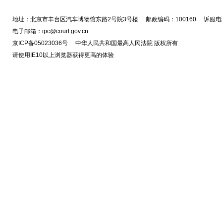
地址：北京市丰台区汽车博物馆东路2号院3号楼 邮政编码：100160 诉服电话
电子邮箱：ipc@court.gov.cn
京ICP备05023036号 中华人民共和国最高人民法院 版权所有
请使用IE10以上浏览器获得更高的体验