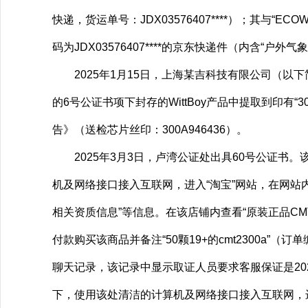
快递，货运单号：JDX03576407****）；其与
码为JDX03576407****的京东快递件（内含“户
2025年1月15日，上海某吉科技有限公司（以
的6号公证书项下封存的WittBoy产品中提取到印有“
告》（送检芯片丝印：300A946436）。
2025年3月3日，卢湾公证处出具60号公证书。
机及网络接口接入互联网，进入“淘宝”网站，在网站
相关资质信息”等信息。在该店铺内查看“原装正品CMT23
付款购买该商品并备注“50颗19+的cmt2300a”（订
聊天记录，该记录中显示取证人员要求客服保证是202
下，使用该处清洁的计算机及网络接口接入互联网，进入“淘