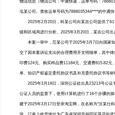
物流信息（物流公司：中通快递，运单号码：788803
泓某公司。查收运单号码为7888035344****的中
2025年2月20日，科某公司向某吉公司提供了61
级和区域局进行分析。2025年3月20日，某吉公司出
本案一审中，芯某公司于2025年3月7日向国家
交了因本案诉讼支出的合理费用开支明细单，其中律师费为
印费124元、购买样品费11184元、交通费815.82
单、知识产权鉴定委托协议书及补充委托协议书等材
2025年3月19日，深圳公证处出具23213号公证
公证人员的监督下，使用计算机进行了16个步骤的
建于2025年3月17日登录淘宝网，在名称为“沃某仕科
张，订单上收货地址为广东省深圳市福田区莲花街道