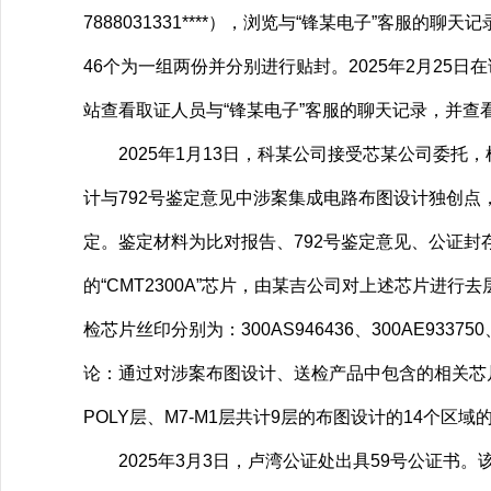
7888031331****），浏览与“锋某电子”客服的
46个为一组两份并分别进行贴封。2025年2月25
站查看取证人员与“锋某电子”客服的聊天记录，并
2025年1月13日，科某公司接受芯某公司委托，
计与792号鉴定意见中涉案集成电路布图设计独创点，
定。鉴定材料为比对报告、792号鉴定意见、公证封存
的“CMT2300A”芯片，由某吉公司对上述芯片进
检芯片丝印分别为：300AS946436、300AE933750
论：通过对涉案布图设计、送检产品中包含的相关芯片（丝印标识为
POLY层、M7-M1层共计9层的布图设计的14个
2025年3月3日，卢湾公证处出具59号公证书。