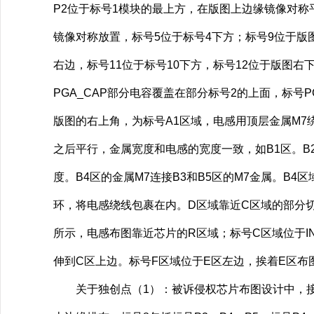
P2位于标号1模块的最上方，在版图上边缘镜像对称平
镜像对称放置，标号5位于标号4下方；标号9位于版
右边，标号11位于标号10下方，标号12位于版图右下
PGA_CAP部分电容覆盖在部分标号2的上面，标号P
版图的右上角，为标号A1区域，电感用顶层金属M7绕
之后平行，金属宽度和电感的宽度一致，如B1区。B2
度。B4区的金属M7连接B3和B5区的M7金属。B
环，将电感绕线包裹在内。D区域靠近C区域的部分
所示，电感布图靠近芯片的R区域；标号C区域位于I
伸到C区上边。标号F区域位于E区左边，挨着E区布
关于独创点（1）：被诉侵权芯片布图设计中，接收