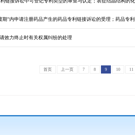
利链接诉讼中可登记专利类型的审查与认定；表征结晶结构的化合
渡期”内申请注册药品产生的药品专利链接诉讼的受理；药品专
申请效力终止时有关权属纠纷的处理
首页
上一页
7
8
9
10
11